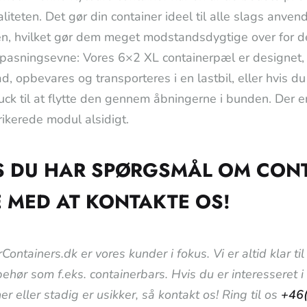
liteten. Det gør din container ideel til alle slags anven
en, hvilket gør dem meget modstandsdygtige over for d
lpasningsevne: Vores 6×2 XL containerpæl er designet, 
ad, opbevares og transporteres i en lastbil, eller hvis d
ruck til at flytte den gennem åbningerne i bunden. Der er
ikerede modul alsidigt.
S DU HAR SPØRGSMÅL OM CON
E MED AT KONTAKTE OS!
Containers.dk er vores kunder i fokus. Vi er altid klar 
lbehør som f.eks. containerbars. Hvis du er interesseret 
er eller stadig er usikker, så kontakt os! Ring til os
+46