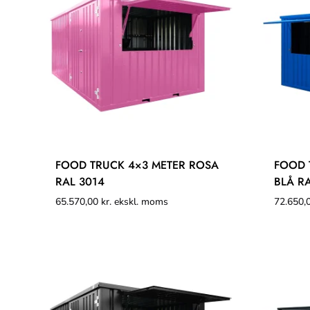
FOOD TRUCK 4×3 METER ROSA
FOOD 
RAL 3014
BLÅ R
65.570,00
kr.
ekskl. moms
72.650,