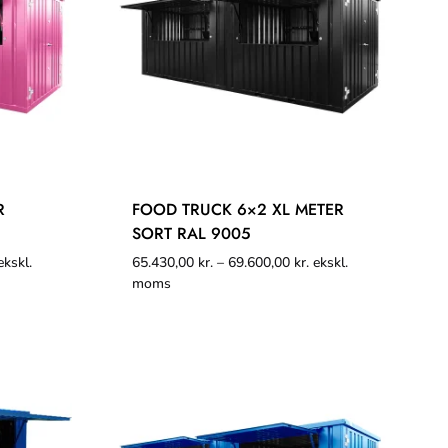
R
FOOD TRUCK 6×2 XL METER
SORT RAL 9005
kskl.
65.430,00
kr.
–
69.600,00
kr.
ekskl.
moms