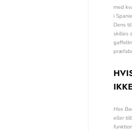
med kva
i Spani
Dens ti
skilles 
gaffelt
præfabr
HVI
IKK
Hos Bar
eller ti
funktion