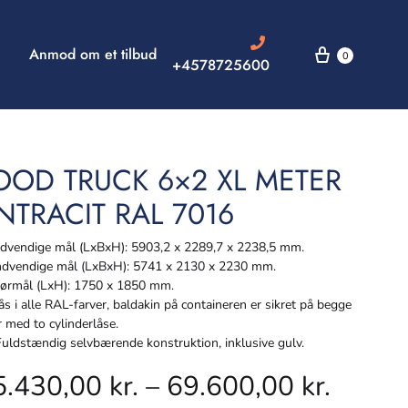
Anmod om et tilbud
0
+4578725600
OOD TRUCK 6×2 XL METER
NTRACIT RAL 7016
vendige mål (LxBxH): 5903,2 x 2289,7 x 2238,5 mm.
dvendige mål (LxBxH): 5741 x 2130 x 2230 mm.
rmål (LxH): 1750 x 1850 mm.
s i alle RAL-farver, baldakin på containeren er sikret på begge
r med to cylinderlåse.
ldstændig selvbærende konstruktion, inklusive gulv.
5.430,00
kr.
–
69.600,00
kr.