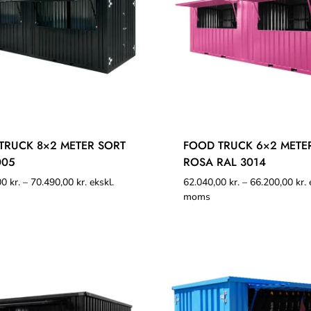
TRUCK 8×2 METER SORT
FOOD TRUCK 6×2 METE
005
ROSA RAL 3014
00
kr.
–
70.490,00
kr.
ekskl.
62.040,00
kr.
–
66.200,00
kr.
e
moms