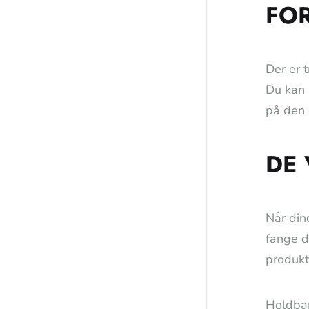
FOR
Der er 
Du kan 
på den 
DE 
Når din
fange d
produkt
Holdbar