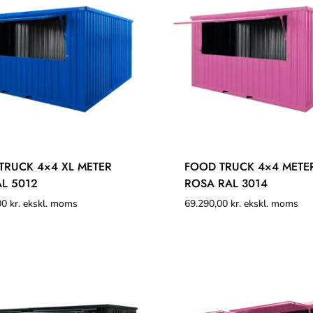
TRUCK 4×4 XL METER
FOOD TRUCK 4×4 METE
AL 5012
ROSA RAL 3014
00
kr.
ekskl. moms
69.290,00
kr.
ekskl. moms