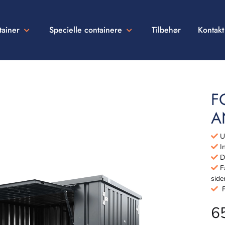
tainer
Specielle containere
Tilbehør
Kontakt
F
A
Ud
In
Dø
Få
side
Fu
6