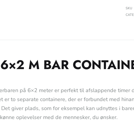
SKU
CAT
 6×2 M BAR CONTAIN
erbaren på 6×2 meter er perfekt til afslappende timer
et er to separate containere, der er forbundet med hina
! Det giver plads, som for eksempel kan udnyttes i baren
kønne oplevelser med de mennesker, du ønsker.