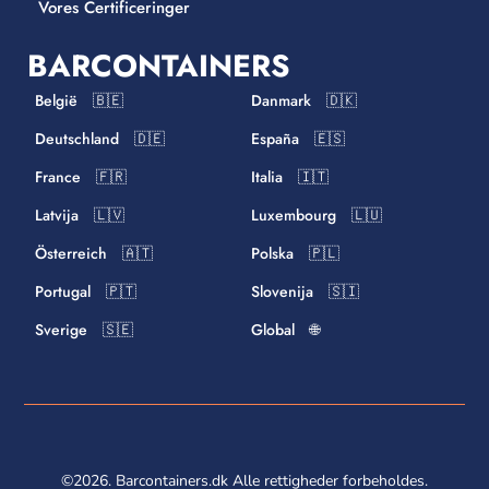
Vores Certificeringer
BARCONTAINERS
België 🇧🇪
Danmark 🇩🇰
Deutschland 🇩🇪
España 🇪🇸
France 🇫🇷
Italia 🇮🇹
Latvija 🇱🇻
Luxembourg 🇱🇺
Österreich 🇦🇹
Polska 🇵🇱
Portugal 🇵🇹
Slovenija 🇸🇮
Sverige 🇸🇪
Global 🌐
©2026. Barcontainers.dk Alle rettigheder forbeholdes.