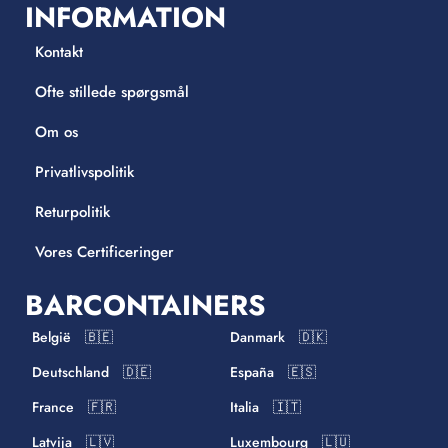
INFORMATION
Kontakt
Ofte stillede spørgsmål
Om os
Privatlivspolitik
Returpolitik
Vores Certificeringer
BARCONTAINERS
België 🇧🇪
Danmark 🇩🇰
Deutschland 🇩🇪
España 🇪🇸
France 🇫🇷
Italia 🇮🇹
Latvija 🇱🇻
Luxembourg 🇱🇺