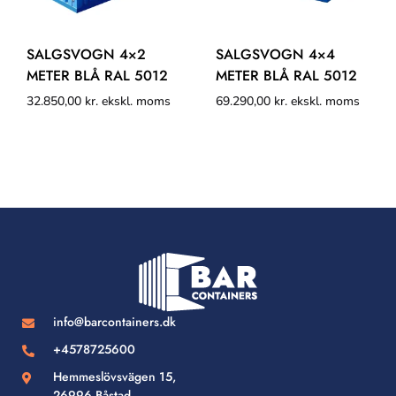
SALGSVOGN 4×2
SALGSVOGN 4×4
METER BLÅ RAL 5012
METER BLÅ RAL 5012
32.850,00
kr.
ekskl. moms
69.290,00
kr.
ekskl. moms
info@barcontainers.dk
+4578725600
Hemmeslövsvägen 15,
26996 Båstad