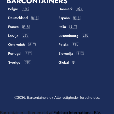
BARCONTAINERS
België 🇧🇪
Danmark 🇩🇰
Deutschland 🇩🇪
España 🇪🇸
France 🇫🇷
Italia 🇮🇹
Latvija 🇱🇻
Luxembourg 🇱🇺
Österreich 🇦🇹
Polska 🇵🇱
Portugal 🇵🇹
Slovenija 🇸🇮
Sverige 🇸🇪
Global 🌐
©2026. Barcontainers.dk Alle rettigheder forbeholdes.
Barcontainers.dk er en del af
Foldaco International B.V.