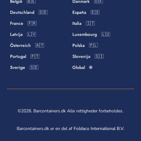
België 🇧🇪
Danmark 🇩🇰
Deutschland 🇩🇪
España 🇪🇸
France 🇫🇷
Italia 🇮🇹
Latvija 🇱🇻
Luxembourg 🇱🇺
Österreich 🇦🇹
Polska 🇵🇱
Portugal 🇵🇹
Slovenija 🇸🇮
Sverige 🇸🇪
Global 🌐
©2026. Barcontainers.dk Alle rettigheder forbeholdes.
Barcontainers.dk er en del af
Foldaco International B.V.