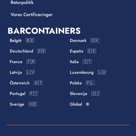
Returpolitik
Vores Certificeringer
BARCONTAINERS
België 🇧🇪
Danmark 🇩🇰
Deutschland 🇩🇪
España 🇪🇸
France 🇫🇷
Italia 🇮🇹
Latvija 🇱🇻
Luxembourg 🇱🇺
Österreich 🇦🇹
Polska 🇵🇱
Portugal 🇵🇹
Slovenija 🇸🇮
Sverige 🇸🇪
Global 🌐