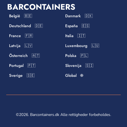
BARCONTAINERS
België 🇧🇪
Danmark 🇩🇰
Deutschland 🇩🇪
España 🇪🇸
France 🇫🇷
Italia 🇮🇹
Latvija 🇱🇻
Luxembourg 🇱🇺
Österreich 🇦🇹
Polska 🇵🇱
Portugal 🇵🇹
Slovenija 🇸🇮
Sverige 🇸🇪
Global 🌐
©2026. Barcontainers.dk Alle rettigheder forbeholdes.