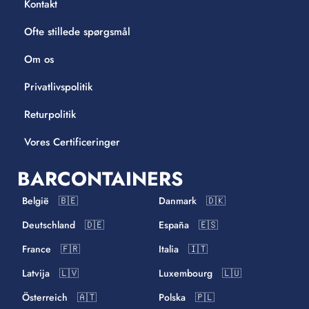
Kontakt
Ofte stillede spørgsmål
Om os
Privatlivspolitik
Returpolitik
Vores Certificeringer
BARCONTAINERS
België 🇧🇪
Danmark 🇩🇰
Deutschland 🇩🇪
España 🇪🇸
France 🇫🇷
Italia 🇮🇹
Latvija 🇱🇻
Luxembourg 🇱🇺
Österreich 🇦🇹
Polska 🇵🇱