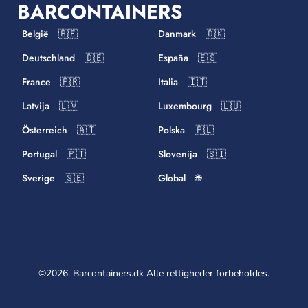
BARCONTAINERS
België 🇧🇪
Danmark 🇩🇰
Deutschland 🇩🇪
España 🇪🇸
France 🇫🇷
Italia 🇮🇹
Latvija 🇱🇻
Luxembourg 🇱🇺
Österreich 🇦🇹
Polska 🇵🇱
Portugal 🇵🇹
Slovenija 🇸🇮
Sverige 🇸🇪
Global 🌐
©2026. Barcontainers.dk Alle rettigheder forbeholdes.