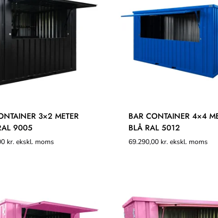
ONTAINER 3×2 METER
BAR CONTAINER 4×4 M
RAL 9005
BLÅ RAL 5012
00
kr.
ekskl. moms
69.290,00
kr.
ekskl. moms