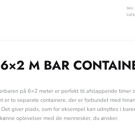
SKU
CAT
 6×2 M BAR CONTAIN
erbaren på 6×2 meter er perfekt til afslappende timer
et er to separate containere, der er forbundet med hina
! Det giver plads, som for eksempel kan udnyttes i baren
kønne oplevelser med de mennesker, du ønsker.