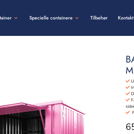
tainer
Specielle containere
Tilbehør
Kontakt
B
M
Ud
In
Dø
Få
side
Fu
6