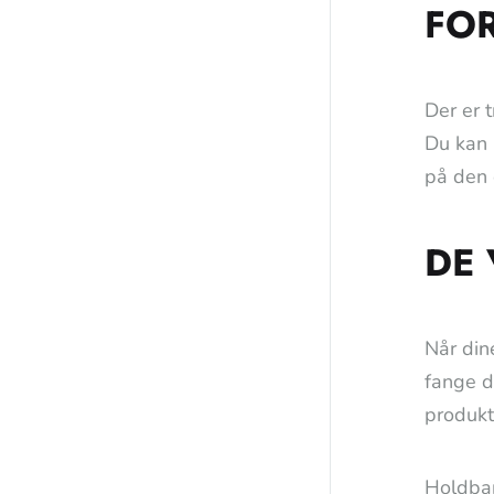
FOR
Der er 
Du kan 
på den 
DE 
Når din
fange d
produkt
Holdbar