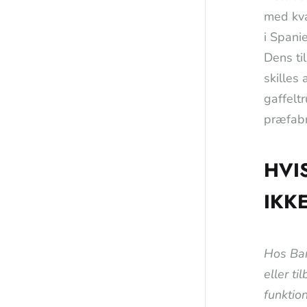
med kva
i Spani
Dens ti
skilles 
gaffelt
præfabr
HVI
IKK
Hos Bar
eller ti
funktion