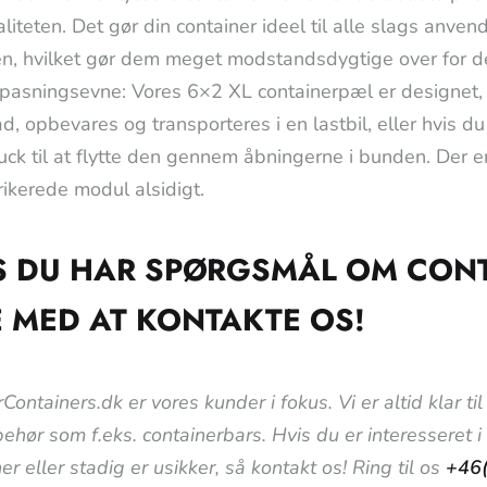
liteten. Det gør din container ideel til alle slags anven
en, hvilket gør dem meget modstandsdygtige over for d
lpasningsevne: Vores 6×2 XL containerpæl er designet, 
ad, opbevares og transporteres i en lastbil, eller hvis d
ruck til at flytte den gennem åbningerne i bunden. Der er
ikerede modul alsidigt.
S DU HAR SPØRGSMÅL OM CON
E MED AT KONTAKTE OS!
Containers.dk er vores kunder i fokus. Vi er altid klar 
lbehør som f.eks. containerbars. Hvis du er interesseret 
er eller stadig er usikker, så kontakt os! Ring til os
+46