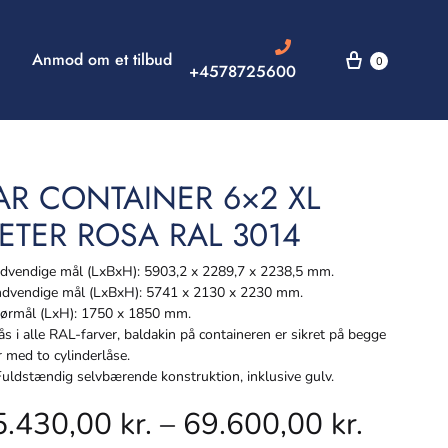
Anmod om et tilbud
0
+4578725600
AR CONTAINER 6×2 XL
ETER ROSA RAL 3014
vendige mål (LxBxH): 5903,2 x 2289,7 x 2238,5 mm.
dvendige mål (LxBxH): 5741 x 2130 x 2230 mm.
rmål (LxH): 1750 x 1850 mm.
s i alle RAL-farver, baldakin på containeren er sikret på begge
r med to cylinderlåse.
ldstændig selvbærende konstruktion, inklusive gulv.
5.430,00
kr.
–
69.600,00
kr.