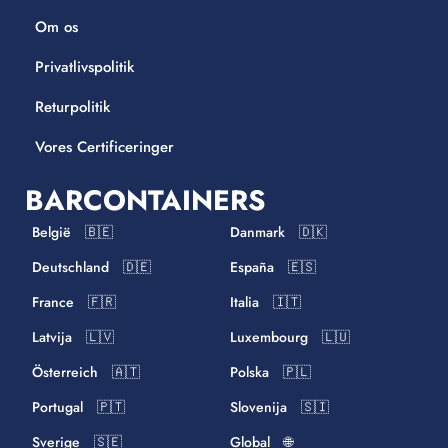
Om os
Privatlivspolitik
Returpolitik
Vores Certificeringer
BARCONTAINERS
België 🇧🇪
Danmark 🇩🇰
Deutschland 🇩🇪
España 🇪🇸
France 🇫🇷
Italia 🇮🇹
Latvija 🇱🇻
Luxembourg 🇱🇺
Österreich 🇦🇹
Polska 🇵🇱
Portugal 🇵🇹
Slovenija 🇸🇮
Sverige 🇸🇪
Global 🌐