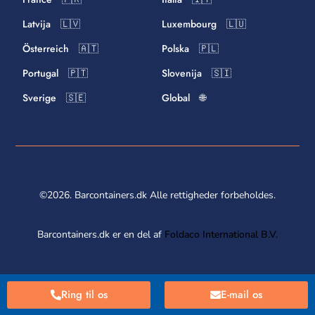
Latvija 🇱🇻
Luxembourg 🇱🇺
Österreich 🇦🇹
Polska 🇵🇱
Portugal 🇵🇹
Slovenija 🇸🇮
Sverige 🇸🇪
Global 🌐
©2026. Barcontainers.dk Alle rettigheder forbeholdes.
Barcontainers.dk er en del af
Foldaco International B.V.
Ring til os
E-mail os