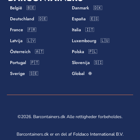
België 🇧🇪
Danmark 🇩🇰
Deutschland 🇩🇪
España 🇪🇸
France 🇫🇷
Italia 🇮🇹
Latvija 🇱🇻
Luxembourg 🇱🇺
Österreich 🇦🇹
Polska 🇵🇱
Portugal 🇵🇹
Slovenija 🇸🇮
Sverige 🇸🇪
Global 🌐
©2026. Barcontainers.dk Alle rettigheder forbeholdes.
Barcontainers.dk er en del af
Foldaco International B.V.