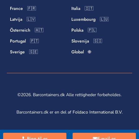
France 🇫🇷
Italia 🇮🇹
Latvija 🇱🇻
Luxembourg 🇱🇺
Österreich 🇦🇹
Polska 🇵🇱
Portugal 🇵🇹
Slovenija 🇸🇮
Sverige 🇸🇪
Global 🌐
©2026. Barcontainers.dk Alle rettigheder forbeholdes.
Barcontainers.dk er en del af
Foldaco International B.V.
Ring til os
E-mail os