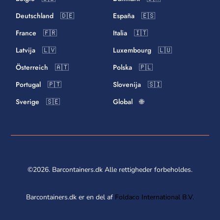
Deutschland 🇩🇪
España 🇪🇸
France 🇫🇷
Italia 🇮🇹
Latvija 🇱🇻
Luxembourg 🇱🇺
Österreich 🇦🇹
Polska 🇵🇱
Portugal 🇵🇹
Slovenija 🇸🇮
Sverige 🇸🇪
Global 🌐
©2026. Barcontainers.dk Alle rettigheder forbeholdes.
Barcontainers.dk er en del af
Foldaco International B.V.