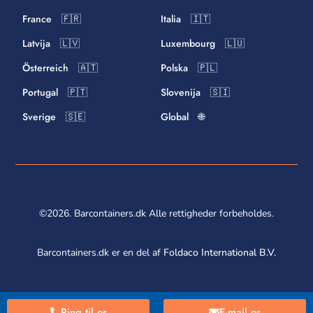
France 🇫🇷
Italia 🇮🇹
Latvija 🇱🇻
Luxembourg 🇱🇺
Österreich 🇦🇹
Polska 🇵🇱
Portugal 🇵🇹
Slovenija 🇸🇮
Sverige 🇸🇪
Global 🌐
©2026. Barcontainers.dk Alle rettigheder forbeholdes.
Barcontainers.dk er en del af
Foldaco International B.V.
Ring til os
E-mail os