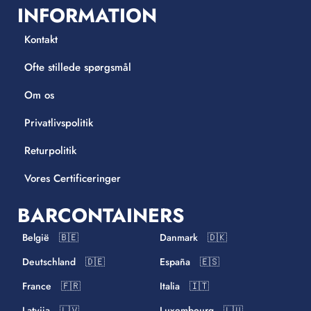
INFORMATION
Kontakt
Ofte stillede spørgsmål
Om os
Privatlivspolitik
Returpolitik
Vores Certificeringer
BARCONTAINERS
België 🇧🇪
Danmark 🇩🇰
Deutschland 🇩🇪
España 🇪🇸
France 🇫🇷
Italia 🇮🇹
Latvija 🇱🇻
Luxembourg 🇱🇺