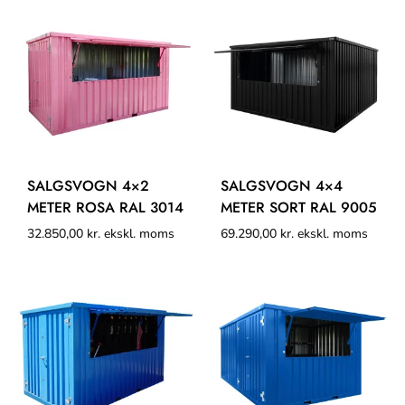
SALGSVOGN 4×2
SALGSVOGN 4×4
METER ROSA RAL 3014
METER SORT RAL 9005
32.850,00
kr.
ekskl. moms
69.290,00
kr.
ekskl. moms