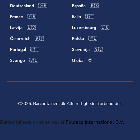
Deutschland 🇩🇪
España 🇪🇸
France 🇫🇷
Italia 🇮🇹
Latvija 🇱🇻
Luxembourg 🇱🇺
Österreich 🇦🇹
Polska 🇵🇱
Portugal 🇵🇹
Slovenija 🇸🇮
Sverige 🇸🇪
Global 🌐
©2026. Barcontainers.dk Alle rettigheder forbeholdes.
Barcontainers.dk er en del af
Foldaco International B.V.