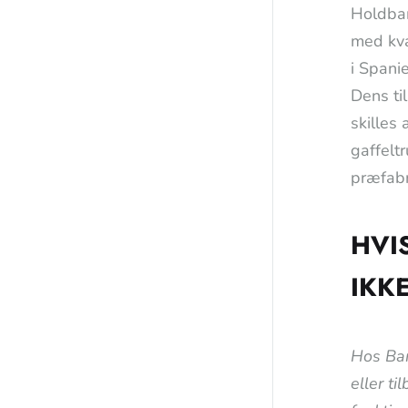
Holdbar
med kva
i Spani
Dens ti
skilles 
gaffelt
præfabr
HVI
IKK
Hos Bar
eller ti