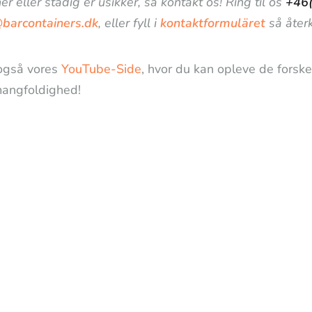
er eller stadig er usikker, så kontakt os! Ring til os
+46
@barcontainers.dk
, eller fyll i
kontaktformuläret
så återk
også vores
YouTube-Side
, hvor du kan opleve de forske
angfoldighed!