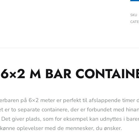
SKU
CAT
 6×2 M BAR CONTAIN
erbaren på 6×2 meter er perfekt til afslappende timer
et er to separate containere, der er forbundet med hina
! Det giver plads, som for eksempel kan udnyttes i baren
kønne oplevelser med de mennesker, du ønsker.