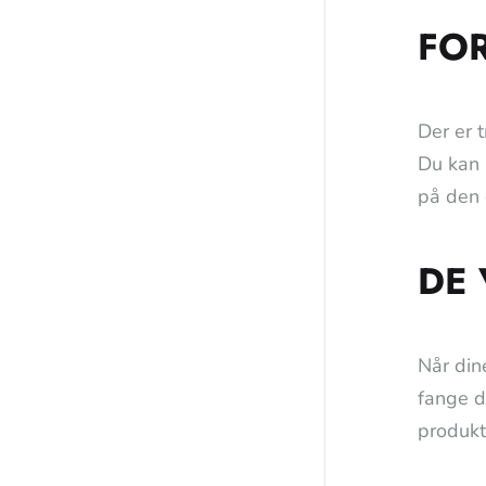
FOR
Der er 
Du kan 
på den 
DE 
Når din
fange d
produkt