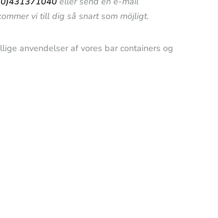
(0)431371040
eller send en e-mail
ommer vi till dig så snart som möjligt.
llige anvendelser af vores bar containers og