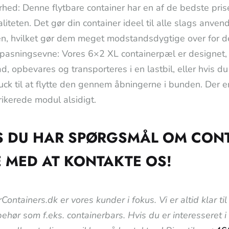
hed: Denne flytbare container har en af de bedste pri
liteten. Det gør din container ideel til alle slags anven
en, hvilket gør dem meget modstandsdygtige over for d
lpasningsevne: Vores 6×2 XL containerpæl er designet, 
ad, opbevares og transporteres i en lastbil, eller hvis d
ruck til at flytte den gennem åbningerne i bunden. Der er
ikerede modul alsidigt.
S DU HAR SPØRGSMÅL OM CON
E MED AT KONTAKTE OS!
Containers.dk er vores kunder i fokus. Vi er altid klar 
lbehør som f.eks. containerbars. Hvis du er interesseret 