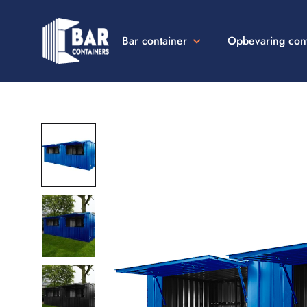
Bar container
Opbevaring con
Bar
Containers
Danmark