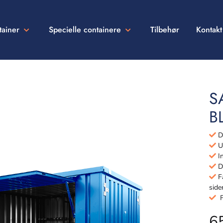
tainer
Specielle containere
Tilbehør
Kontakt
S
B
De
Ud
In
Dø
Få
side
Fu
6