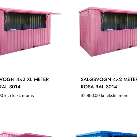
VOGN 4×2 XL METER
SALGSVOGN 4×2 METE
RAL 3014
ROSA RAL 3014
00
kr.
ekskl. moms
32.850,00
kr.
ekskl. moms