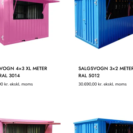
VOGN 4×3 XL METER
SALGSVOGN 3×2 METER
RAL 3014
RAL 5012
00
kr.
ekskl. moms
30.690,00
kr.
ekskl. moms