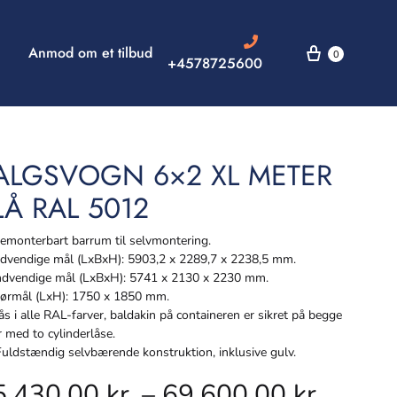
Anmod om et tilbud
0
+4578725600
ALGSVOGN 6×2 XL METER
LÅ RAL 5012
monterbart barrum til selvmontering.
vendige mål (LxBxH): 5903,2 x 2289,7 x 2238,5 mm.
dvendige mål (LxBxH): 5741 x 2130 x 2230 mm.
rmål (LxH): 1750 x 1850 mm.
s i alle RAL-farver, baldakin på containeren er sikret på begge
r med to cylinderlåse.
ldstændig selvbærende konstruktion, inklusive gulv.
5.430,00
kr.
–
69.600,00
kr.