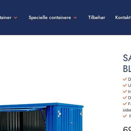
tainer
Specielle containere
Tilbehør
Kontakt
S
B
De
Ud
In
Dø
Få
side
Fu
6