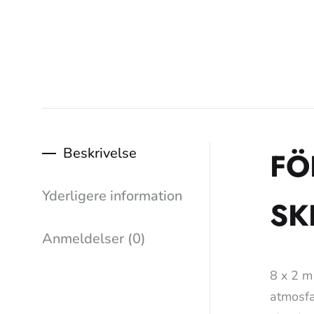
Beskrivelse
FÖ
Yderligere information
SK
Anmeldelser (0)
8 x 2 m
atmosfæ