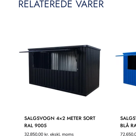
RELATEREDE VARER
SALGSVOGN 4×2 METER SORT
SALGS
RAL 9005
BLÅ R
32.850,00
kr.
ekskl. moms
72.650,