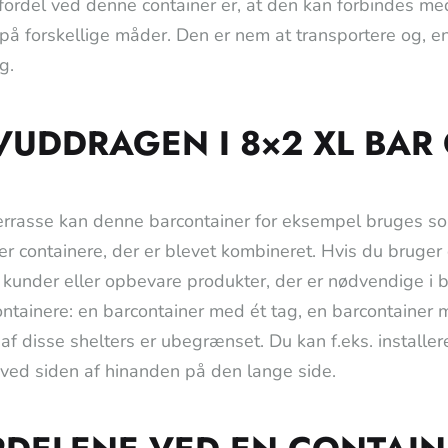
 fordel ved denne container er, at den kan forbindes me
på forskellige måder. Den er nem at transportere og, e
g.
UDDRAGEN I 8×2 XL BAR
errasse kan denne barcontainer for eksempel bruges so
er containere, der er blevet kombineret. Hvis du bruger 
 kunder eller opbevare produkter, der er nødvendige i ba
ontainere: en barcontainer med ét tag, en barcontainer 
af disse shelters er ubegrænset. Du kan f.eks. installer
 ved siden af hinanden på den lange side.