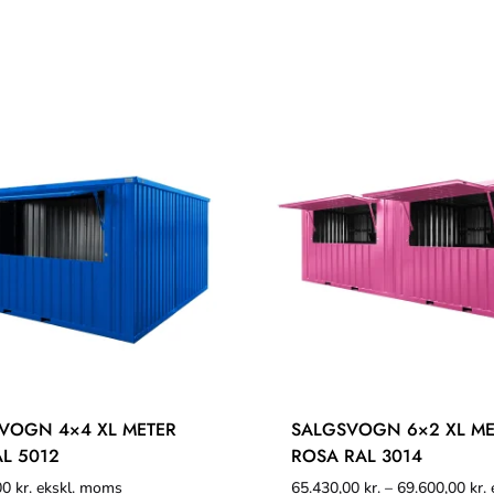
VOGN 4×4 XL METER
SALGSVOGN 6×2 XL ME
AL 5012
ROSA RAL 3014
00
kr.
ekskl. moms
65.430,00
kr.
–
69.600,00
kr.
e