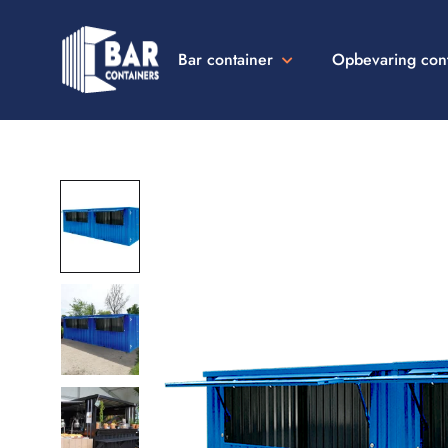
Bar container
Opbevaring con
Bar
Containers
Danmark