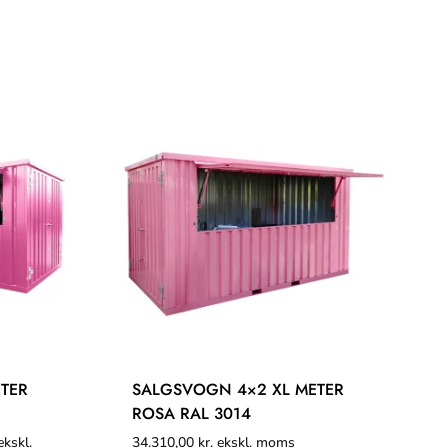
TER
SALGSVOGN 4×2 XL METER
ROSA RAL 3014
kskl.
34.310,00
kr.
ekskl. moms