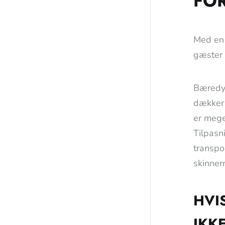
FO
Med en 
gæster 
Bæredyg
dækker 
er mege
Tilpasn
transpo
skinnern
HVI
IKK