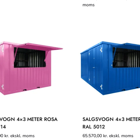
moms
VOGN 4×3 METER ROSA
SALGSVOGN 4×3 METER
014
RAL 5012
00
kr.
ekskl. moms
65.570,00
kr.
ekskl. moms