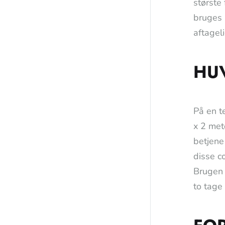
største
bruges 
aftageli
HUV
På en t
x 2 met
betjene
disse c
Brugen 
to tage