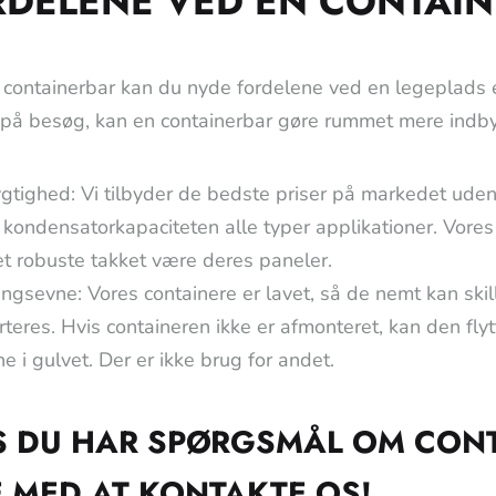
RDELENE VED EN CONTAI
containerbar kan du nyde fordelene ved en legeplads el
på besøg, kan en containerbar gøre rummet mere indbyd
tighed: Vi tilbyder de bedste priser på markedet uden
kondensatorkapaciteten alle typer applikationer. Vores
t robuste takket være deres paneler.
ingsevne: Vores containere er lavet, så de nemt kan skill
rteres. Hvis containeren ikke er afmonteret, kan den flyt
e i gulvet. Der er ikke brug for andet.
S DU HAR SPØRGSMÅL OM CON
E MED AT KONTAKTE OS!