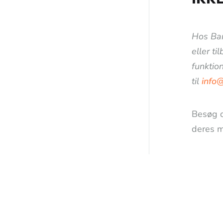
Hos Bar
eller ti
funktion
til
info
Besøg 
deres m