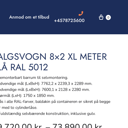
Anmod om et tilbud
0
+4578725600
ALGSVOGN 8×2 XL METER
LÅ RAL 5012
monterbart barrum til selvmontering.
vendige mål (LxBxH): 7762,2 x 2239,3 x 2289 mm.
dvendige mål (LxBxH): 7600,1 x 2128 x 2280 mm.
rmål (LxH): 1750 x 1850 mm.
s i alle RAL-farver, baldakin på containeren er sikret på begge
r med to cylinderlåse.
ldstændig selvbærende konstruktion, inklusive gulv.
9.720,00
kr.
–
73.890,00
kr.