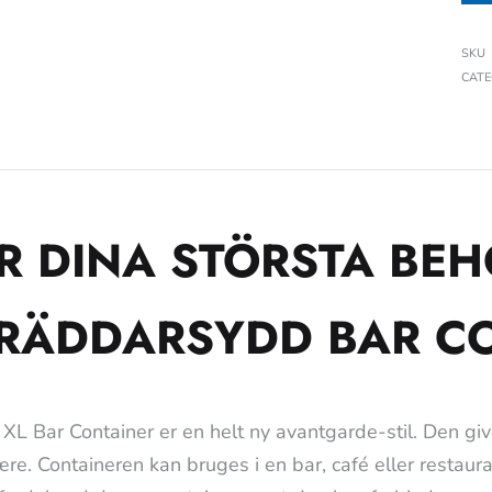
SKU
CAT
R DINA STÖRSTA BEH
RÄDDARSYDD BAR CO
 XL Bar Container er en helt ny avantgarde-stil. Den give
re. Containeren kan bruges i en bar, café eller restaur